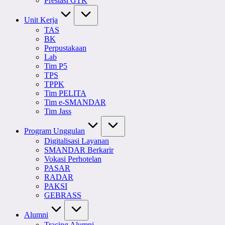
Prestasi GTK
Unit Kerja
TAS
BK
Perpustakaan
Lab
Tim P5
TPS
TPPK
Tim PELITA
Tim e-SMANDAR
Tim Jass
Program Unggulan
Digitalisasi Layanan
SMANDAR Berkarir
Vokasi Perhotelan
PASAR
RADAR
PAKSI
GEBRASS
Alumni
Tracing Alumni