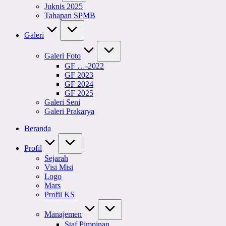
Juknis 2025
Tahapan SPMB
Galeri
Galeri Foto
GF …-2022
GF 2023
GF 2024
GF 2025
Galeri Seni
Galeri Prakarya
Beranda
Profil
Sejarah
Visi Misi
Logo
Mars
Profil KS
Manajemen
Staf Pimpinan