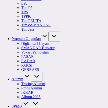
Lab
Tim P5
TPS
TPPK
Tim PELITA
Tim e-SMANDAR
Tim Jass
Program Unggulan
Digitalisasi Layanan
SMANDAR Berkarir
Vokasi Perhotelan
PASAR
RADAR
PAKSI
GEBRASS
Alumni
Tracing Alumni
Profil Alumni
IKRAR
Album 2025
SPMB