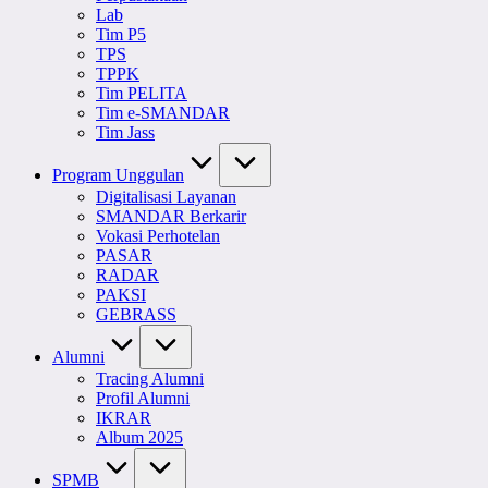
Lab
Tim P5
TPS
TPPK
Tim PELITA
Tim e-SMANDAR
Tim Jass
Program Unggulan
Digitalisasi Layanan
SMANDAR Berkarir
Vokasi Perhotelan
PASAR
RADAR
PAKSI
GEBRASS
Alumni
Tracing Alumni
Profil Alumni
IKRAR
Album 2025
SPMB