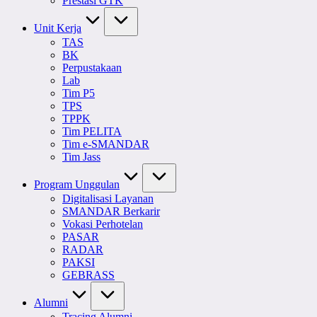
Prestasi GTK
Unit Kerja
TAS
BK
Perpustakaan
Lab
Tim P5
TPS
TPPK
Tim PELITA
Tim e-SMANDAR
Tim Jass
Program Unggulan
Digitalisasi Layanan
SMANDAR Berkarir
Vokasi Perhotelan
PASAR
RADAR
PAKSI
GEBRASS
Alumni
Tracing Alumni