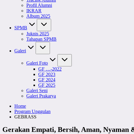
Profil Alumni
IKRAR
Album 2025
SPMB
Juknis 2025
Tahapan SPMB
Galeri
Galeri Foto
GF …-2022
GF 2023
GF 2024
GF 2025
Galeri Seni
Galeri Prakarya
Home
Program Unggulan
GEBRASS
Gerakan Empati, Bersih, Aman, Nyama