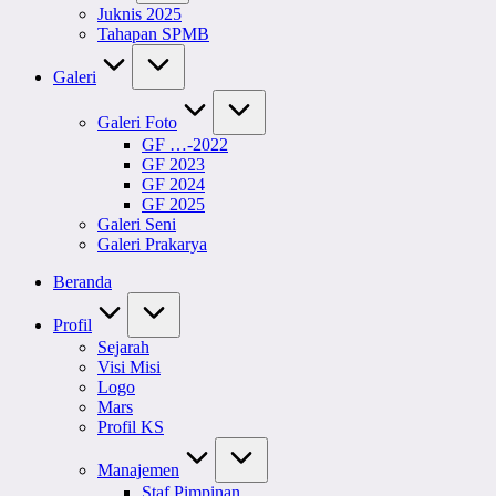
Juknis 2025
Tahapan SPMB
Galeri
Galeri Foto
GF …-2022
GF 2023
GF 2024
GF 2025
Galeri Seni
Galeri Prakarya
Beranda
Profil
Sejarah
Visi Misi
Logo
Mars
Profil KS
Manajemen
Staf Pimpinan