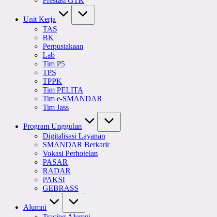
Prestasi GTK
Unit Kerja
TAS
BK
Perpustakaan
Lab
Tim P5
TPS
TPPK
Tim PELITA
Tim e-SMANDAR
Tim Jass
Program Unggulan
Digitalisasi Layanan
SMANDAR Berkarir
Vokasi Perhotelan
PASAR
RADAR
PAKSI
GEBRASS
Alumni
Tracing Alumni