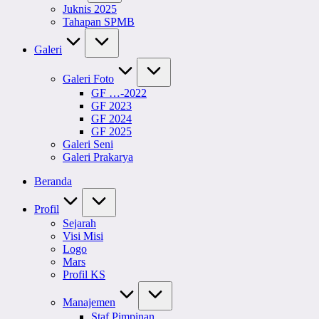
Juknis 2025
Tahapan SPMB
Galeri
Galeri Foto
GF …-2022
GF 2023
GF 2024
GF 2025
Galeri Seni
Galeri Prakarya
Beranda
Profil
Sejarah
Visi Misi
Logo
Mars
Profil KS
Manajemen
Staf Pimpinan