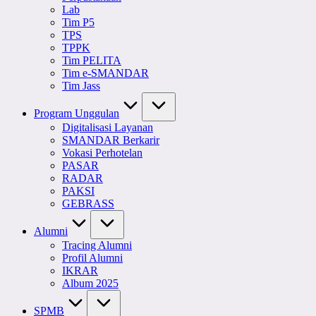
Lab
Tim P5
TPS
TPPK
Tim PELITA
Tim e-SMANDAR
Tim Jass
Program Unggulan
Digitalisasi Layanan
SMANDAR Berkarir
Vokasi Perhotelan
PASAR
RADAR
PAKSI
GEBRASS
Alumni
Tracing Alumni
Profil Alumni
IKRAR
Album 2025
SPMB