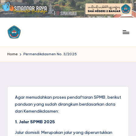
Skip
to
content
S
SMANDAR
Raya
M
Home
Permendikdasmen No. 3/2025
|
Berkarakter
A
Berbudaya
N
D
Agar memudahkan proses pendaftaran SPMB, berikut
A
panduan yang sudah dirangkum berdasarkan data
dari Kemendikdasmen:
R
1. Jalur SPMB 2025
R
Jalur domisili: Merupakan jalur yang diperuntukkan