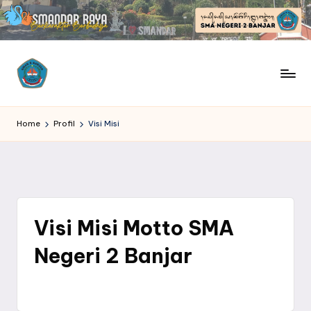
Skip
to
content
S
SMANDAR
Raya
M
Home
Profil
Visi Misi
|
Berkarakter
A
Berbudaya
N
D
Visi Misi Motto SMA
A
Negeri 2 Banjar
R
R