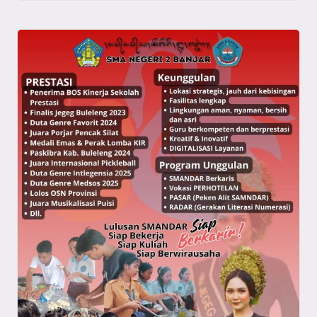
a
y
a