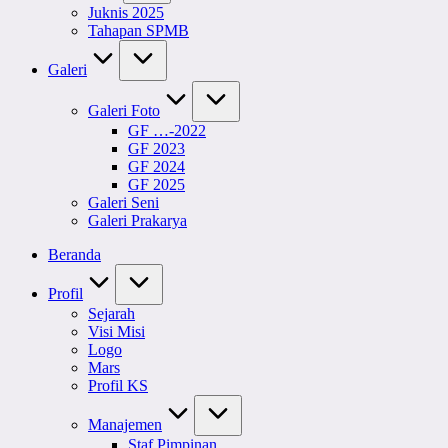
Juknis 2025
Tahapan SPMB
Galeri
Galeri Foto
GF …-2022
GF 2023
GF 2024
GF 2025
Galeri Seni
Galeri Prakarya
Beranda
Profil
Sejarah
Visi Misi
Logo
Mars
Profil KS
Manajemen
Staf Pimpinan