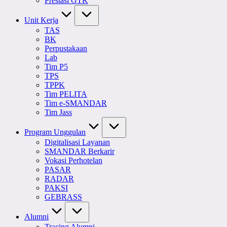
Prestasi GTK
Unit Kerja
TAS
BK
Perpustakaan
Lab
Tim P5
TPS
TPPK
Tim PELITA
Tim e-SMANDAR
Tim Jass
Program Unggulan
Digitalisasi Layanan
SMANDAR Berkarir
Vokasi Perhotelan
PASAR
RADAR
PAKSI
GEBRASS
Alumni
Tracing Alumni