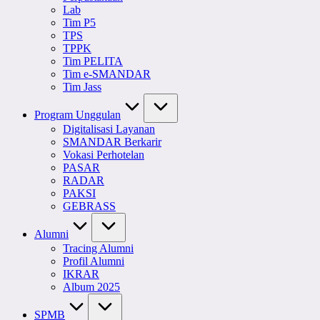
Lab
Tim P5
TPS
TPPK
Tim PELITA
Tim e-SMANDAR
Tim Jass
Program Unggulan
Digitalisasi Layanan
SMANDAR Berkarir
Vokasi Perhotelan
PASAR
RADAR
PAKSI
GEBRASS
Alumni
Tracing Alumni
Profil Alumni
IKRAR
Album 2025
SPMB