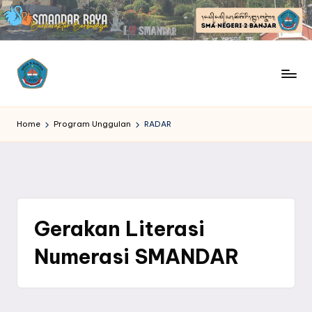
Skip
to
content
S
SMANDAR
Raya
M
Home
Program Unggulan
RADAR
|
Berkarakter
A
Berbudaya
N
D
Gerakan Literasi
A
Numerasi SMANDAR
R
R