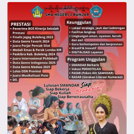
a
y
a