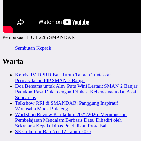
Pembukaan HUT 22th SMANDAR
Sambutan Kepsek
Warta
Komisi IV DPRD Bali Turun Tangan Tuntaskan
Permasalahan PIP SMAN 2 Banjar
Doa Bersama untuk Alm. Putu Wini Lestari: SMAN 2 Banjar
Padukan Rasa Duka dengan Edukasi Kebencanaan dan Aksi
Solidaritas
Talkshow RRI di SMANDAR: Panggung Inspiratif
Wirausaha Muda Buleleng
Workshop Review Kurikulum 2025/2026: Merumuskan
Pembelajaran Mendalam Berbasis Data, Dihadiri oleh
Sekretaris Kepala Dinas Pendidikan Prov. Bali
SE Gubernur Bali No. 12 Tahun 2025