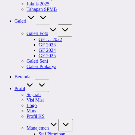
Juknis 2025
Tahapan SPMB
Galeri
Galeri Foto
GF …-2022
GF 2023
GF 2024
GF 2025
Galeri Seni
Galeri Prakarya
Beranda
Profil
Sejarah
Visi Misi
Logo
Mars
Profil KS
Manajemen
Staf Pimpinan