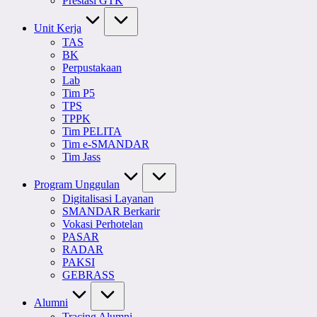
Prestasi GTK
Unit Kerja
TAS
BK
Perpustakaan
Lab
Tim P5
TPS
TPPK
Tim PELITA
Tim e-SMANDAR
Tim Jass
Program Unggulan
Digitalisasi Layanan
SMANDAR Berkarir
Vokasi Perhotelan
PASAR
RADAR
PAKSI
GEBRASS
Alumni
Tracing Alumni