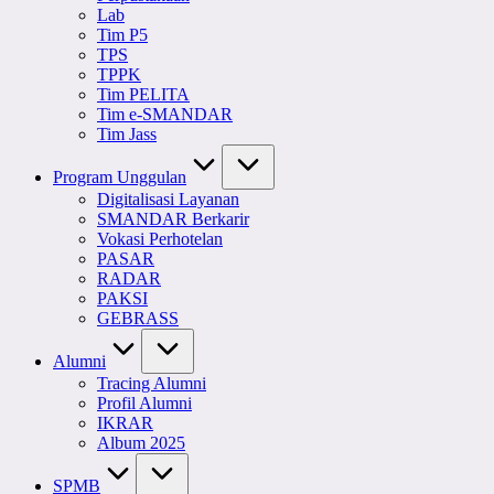
Lab
Tim P5
TPS
TPPK
Tim PELITA
Tim e-SMANDAR
Tim Jass
Program Unggulan
Digitalisasi Layanan
SMANDAR Berkarir
Vokasi Perhotelan
PASAR
RADAR
PAKSI
GEBRASS
Alumni
Tracing Alumni
Profil Alumni
IKRAR
Album 2025
SPMB