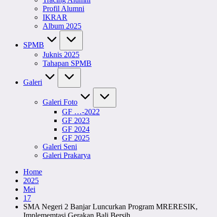
Profil Alumni
IKRAR
Album 2025
SPMB
Juknis 2025
Tahapan SPMB
Galeri
Galeri Foto
GF …-2022
GF 2023
GF 2024
GF 2025
Galeri Seni
Galeri Prakarya
Home
2025
Mei
17
SMA Negeri 2 Banjar Luncurkan Program MRERESIK,
Implememtasi Gerakan Bali Bersih