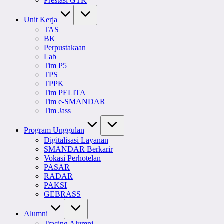
Prestasi GTK
Unit Kerja
TAS
BK
Perpustakaan
Lab
Tim P5
TPS
TPPK
Tim PELITA
Tim e-SMANDAR
Tim Jass
Program Unggulan
Digitalisasi Layanan
SMANDAR Berkarir
Vokasi Perhotelan
PASAR
RADAR
PAKSI
GEBRASS
Alumni
Tracing Alumni