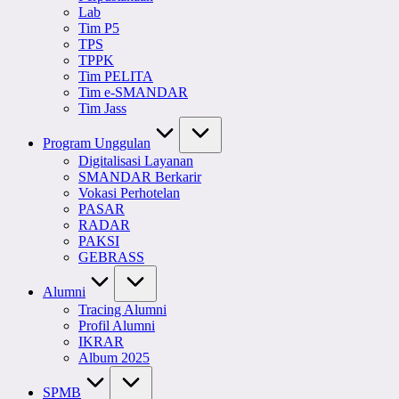
Lab
Tim P5
TPS
TPPK
Tim PELITA
Tim e-SMANDAR
Tim Jass
Program Unggulan
Digitalisasi Layanan
SMANDAR Berkarir
Vokasi Perhotelan
PASAR
RADAR
PAKSI
GEBRASS
Alumni
Tracing Alumni
Profil Alumni
IKRAR
Album 2025
SPMB