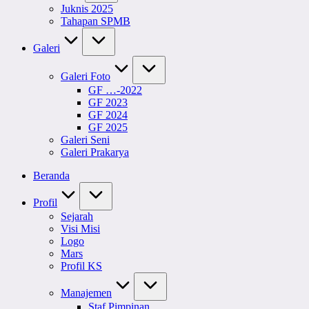
Juknis 2025
Tahapan SPMB
Galeri
Galeri Foto
GF …-2022
GF 2023
GF 2024
GF 2025
Galeri Seni
Galeri Prakarya
Beranda
Profil
Sejarah
Visi Misi
Logo
Mars
Profil KS
Manajemen
Staf Pimpinan