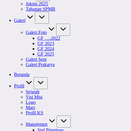
Juknis 2025
Tahapan SPMB
Galeri
Galeri Foto
GF …-2022
GF 2023
GF 2024
GF 2025
Galeri Seni
Galeri Prakarya
Beranda
Profil
Sejarah
Visi Misi
Logo
Mars
Profil KS
Manajemen
Staf Pimpinan