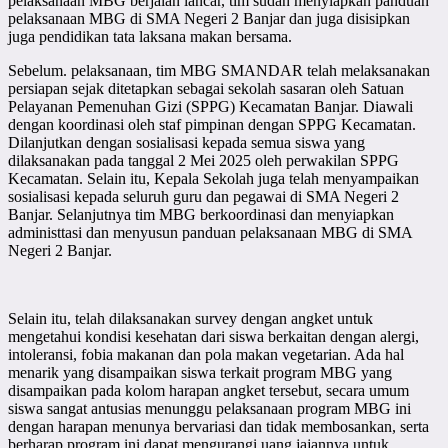
pelaksanaan MBG berjalan lancar, tim sudah menyiapkan panduan
pelaksanaan MBG di SMA Negeri 2 Banjar dan juga disisipkan
juga pendidikan tata laksana makan bersama.
Sebelum. pelaksanaan, tim MBG SMANDAR telah melaksanakan
persiapan sejak ditetapkan sebagai sekolah sasaran oleh Satuan
Pelayanan Pemenuhan Gizi (SPPG) Kecamatan Banjar. Diawali
dengan koordinasi oleh staf pimpinan dengan SPPG Kecamatan.
Dilanjutkan dengan sosialisasi kepada semua siswa yang
dilaksanakan pada tanggal 2 Mei 2025 oleh perwakilan SPPG
Kecamatan. Selain itu, Kepala Sekolah juga telah menyampaikan
sosialisasi kepada seluruh guru dan pegawai di SMA Negeri 2
Banjar. Selanjutnya tim MBG berkoordinasi dan menyiapkan
administtasi dan menyusun panduan pelaksanaan MBG di SMA
Negeri 2 Banjar.
Selain itu, telah dilaksanakan survey dengan angket untuk
mengetahui kondisi kesehatan dari siswa berkaitan dengan alergi,
intoleransi, fobia makanan dan pola makan vegetarian. Ada hal
menarik yang disampaikan siswa terkait program MBG yang
disampaikan pada kolom harapan angket tersebut, secara umum
siswa sangat antusias menunggu pelaksanaan program MBG ini
dengan harapan menunya bervariasi dan tidak membosankan, serta
berharap program ini dapat mengurangi uang jajannya untuk