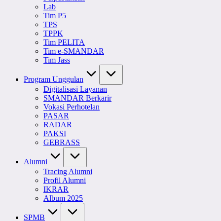
Lab
Tim P5
TPS
TPPK
Tim PELITA
Tim e-SMANDAR
Tim Jass
Program Unggulan
Digitalisasi Layanan
SMANDAR Berkarir
Vokasi Perhotelan
PASAR
RADAR
PAKSI
GEBRASS
Alumni
Tracing Alumni
Profil Alumni
IKRAR
Album 2025
SPMB