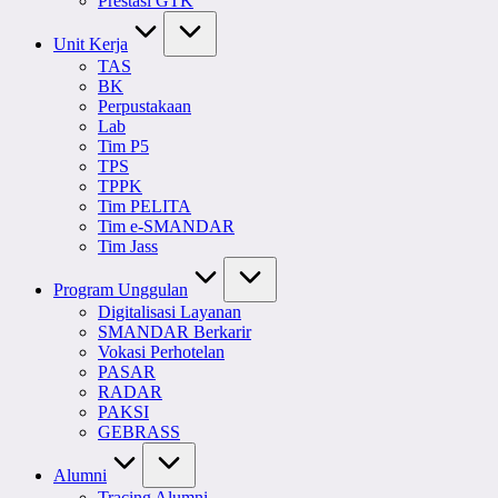
Prestasi GTK
Unit Kerja
TAS
BK
Perpustakaan
Lab
Tim P5
TPS
TPPK
Tim PELITA
Tim e-SMANDAR
Tim Jass
Program Unggulan
Digitalisasi Layanan
SMANDAR Berkarir
Vokasi Perhotelan
PASAR
RADAR
PAKSI
GEBRASS
Alumni
Tracing Alumni