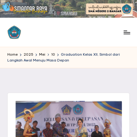
Skip
to
content
S
SMANDAR
Raya
M
Home
2025
Mei
10
Graduation Kelas XII, Simbol dari
|
Langkah Awal Menuju Masa Depan
Berkarakter
A
Berbudaya
N
D
A
R
R