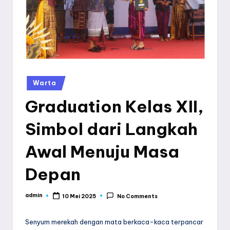
a
y
a
Posted
Warta
in
Graduation Kelas XII,
Simbol dari Langkah
Awal Menuju Masa
Depan
admin
10 Mei 2025
No Comments
Posted
by
Senyum merekah dengan mata berkaca-kaca terpancar