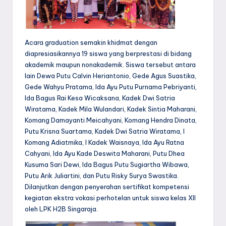
Acara graduation semakin khidmat dengan
diapresiasikannya 19 siswa yang berprestasi di bidang
akademik maupun nonakademik. Siswa tersebut antara
lain Dewa Putu Calvin Heriantonio, Gede Agus Suastika,
Gede Wahyu Pratama, Ida Ayu Putu Purnama Pebriyanti,
Ida Bagus Rai Kesa Wicaksana, Kadek Dwi Satria
Wiratama, Kadek Mila Wulandari, Kadek Sintia Maharani,
Komang Damayanti Meicahyani, Komang Hendra Dinata,
Putu Krisna Suartama, Kadek Dwi Satria Wiratama, I
Komang Adiatmika, I Kadek Waisnaya, Ida Ayu Ratna
Cahyani, Ida Ayu Kade Deswita Maharani, Putu Dhea
Kusuma Sari Dewi, Ida Bagus Putu Sugiartha Wibawa,
Putu Arik Juliartini, dan Putu Risky Surya Swastika.
Dilanjutkan dengan penyerahan sertifikat kompetensi
kegiatan ekstra vokasi perhotelan untuk siswa kelas XII
oleh LPK H2B Singaraja.