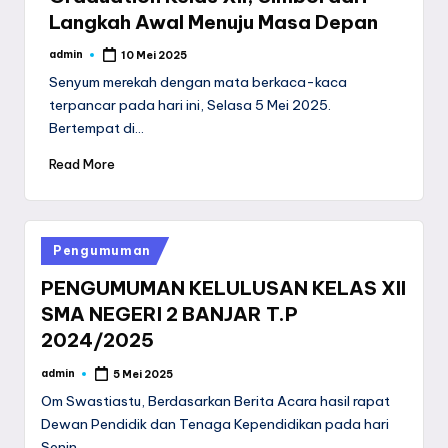
Langkah Awal Menuju Masa Depan
admin
10 Mei 2025
Posted
by
Senyum merekah dengan mata berkaca-kaca
terpancar pada hari ini, Selasa 5 Mei 2025.
Bertempat di…
Read More
Posted
Pengumuman
in
PENGUMUMAN KELULUSAN KELAS XII
SMA NEGERI 2 BANJAR T.P
2024/2025
admin
5 Mei 2025
Posted
by
Om Swastiastu, Berdasarkan Berita Acara hasil rapat
Dewan Pendidik dan Tenaga Kependidikan pada hari
Senin,…