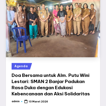
a
y
a
Posted
Agenda
in
Doa Bersama untuk Alm. Putu Wini
Lestari: SMAN 2 Banjar Padukan
Rasa Duka dengan Edukasi
Kebencanaan dan Aksi Solidaritas
admin
10 Maret 2026
Posted
by