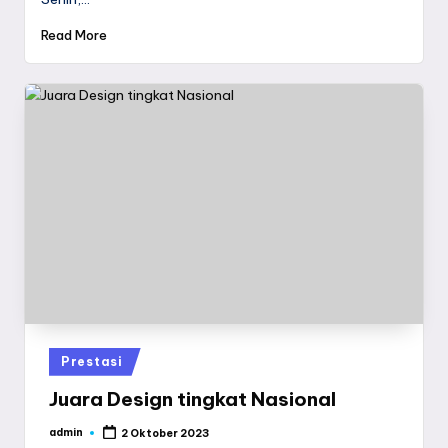
Read More
Posted
Prestasi
in
Juara Design tingkat Nasional
admin
2 Oktober 2023
Posted