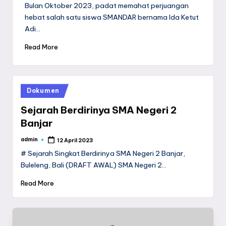
by
Bulan Oktober 2023, padat memahat perjuangan
hebat salah satu siswa SMANDAR bernama Ida Ketut
Adi…
Read More
Posted
Dokumen
in
Sejarah Berdirinya SMA Negeri 2
Banjar
admin
12 April 2023
Posted
by
# Sejarah Singkat Berdirinya SMA Negeri 2 Banjar,
Buleleng, Bali (DRAFT AWAL) SMA Negeri 2…
Read More