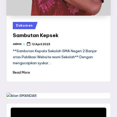
Posted
Dokumen
in
Sambutan Kepsek
admin
12 April 2023
Posted
by
**Sambutan Kepala Sekolah SMA Negeri 2 Banjar
atas Publikasi Website resmi Sekolah** Dengan
mengucapkan syukur…
Read More