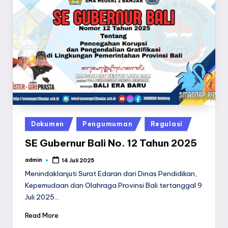
Posted
Dokumen
Pengumuman
Regulasi
in
SE Gubernur Bali No. 12 Tahun 2025
admin
14 Juli 2025
Posted
by
Menindaklanjuti Surat Edaran dari Dinas Pendidikan,
Kepemudaan dan Olahraga Provinsi Bali tertanggal 9
Juli 2025…
Read More