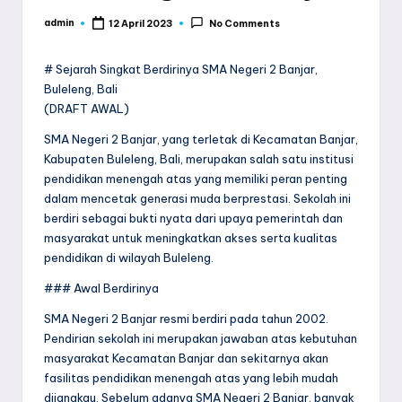
a
admin
12 April 2023
No Comments
Posted
by
y
# Sejarah Singkat Berdirinya SMA Negeri 2 Banjar,
a
Buleleng, Bali
(DRAFT AWAL)
SMA Negeri 2 Banjar, yang terletak di Kecamatan Banjar,
Kabupaten Buleleng, Bali, merupakan salah satu institusi
pendidikan menengah atas yang memiliki peran penting
dalam mencetak generasi muda berprestasi. Sekolah ini
berdiri sebagai bukti nyata dari upaya pemerintah dan
masyarakat untuk meningkatkan akses serta kualitas
pendidikan di wilayah Buleleng.
### Awal Berdirinya
SMA Negeri 2 Banjar resmi berdiri pada tahun 2002.
Pendirian sekolah ini merupakan jawaban atas kebutuhan
masyarakat Kecamatan Banjar dan sekitarnya akan
fasilitas pendidikan menengah atas yang lebih mudah
dijangkau. Sebelum adanya SMA Negeri 2 Banjar, banyak