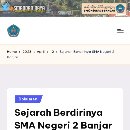
Skip
to
content
S
SMANDAR
Raya
M
Home
2023
April
12
Sejarah Berdirinya SMA Negeri 2
|
Banjar
Berkarakter
A
Berbudaya
N
D
A
Posted
Dokumen
in
Sejarah Berdirinya
R
R
SMA Negeri 2 Banjar