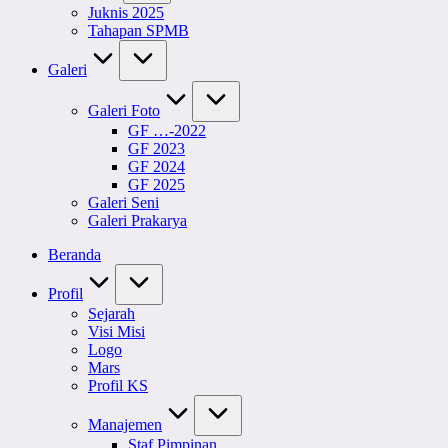
Juknis 2025
Tahapan SPMB
Galeri
Galeri Foto
GF …-2022
GF 2023
GF 2024
GF 2025
Galeri Seni
Galeri Prakarya
Beranda
Profil
Sejarah
Visi Misi
Logo
Mars
Profil KS
Manajemen
Staf Pimpinan