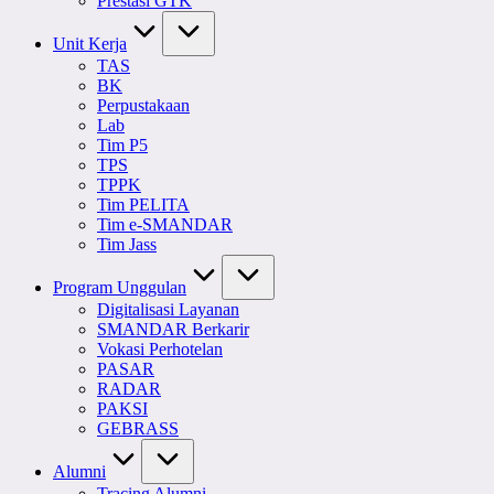
Prestasi GTK
Unit Kerja
TAS
BK
Perpustakaan
Lab
Tim P5
TPS
TPPK
Tim PELITA
Tim e-SMANDAR
Tim Jass
Program Unggulan
Digitalisasi Layanan
SMANDAR Berkarir
Vokasi Perhotelan
PASAR
RADAR
PAKSI
GEBRASS
Alumni
Tracing Alumni