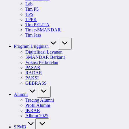
Lab
Tim P5
TPS
TPPK
Tim PELITA
Tim e-SMANDAR
Tim Jass
Program Unggulan
Digitalisasi Layanan
SMANDAR Berkarir
Vokasi Perhotelan
PASAR
RADAR
PAKSI
GEBRASS
Alumni
Tracing Alumni
Profil Alumni
IKRAR
Album 2025
SPMB