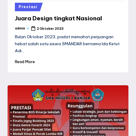
Posted
Prestasi
in
Juara Design tingkat Nasional
admin
2 Oktober 2023
Posted
by
Bulan Oktober 2023, padat memahat perjuangan
hebat salah satu siswa SMANDAR bernama Ida Ketut
Adi…
Read More