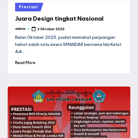
Posted
Prestasi
in
Juara Design tingkat Nasional
admin
2 Oktober 2023
Posted
by
Bulan Oktober 2023, padat memahat perjuangan
hebat salah satu siswa SMANDAR bernama Ida Ketut
Adi…
Read More