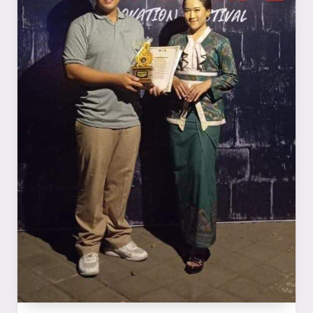
a
y
a