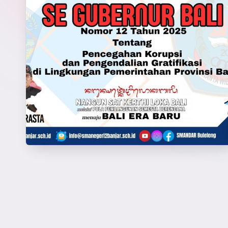
D
A
R
R
a
y
a