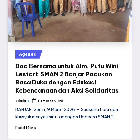
a
y
a
Posted
Agenda
in
Doa Bersama untuk Alm. Putu Wini
Lestari: SMAN 2 Banjar Padukan
Rasa Duka dengan Edukasi
Kebencanaan dan Aksi Solidaritas
admin
10 Maret 2026
Posted
by
BANJAR, Senin, 9 Maret 2026 — Suasana haru dan
khusyuk menyelimuti Lapangan Upacara SMAN 2…
Read More